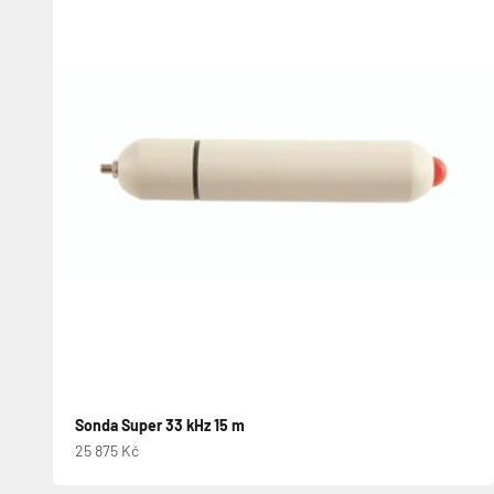
Sonda Super 33 kHz 15 m
Prodejní cena
25 875 Kč