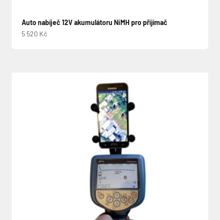
Auto nabíječ 12V akumulátoru NiMH pro přijímač
Prodejní cena
5 520 Kč