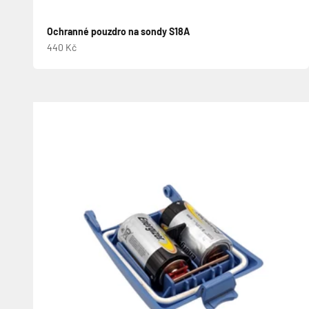
Ochranné pouzdro na sondy S18A
Prodejní cena
440 Kč