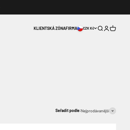
Hledat
Přihlášení
Košík
KLIENTSKÁ ZÓNA
FIRMA
CZK Kč
Seřadit podle:
Nejprodávanější