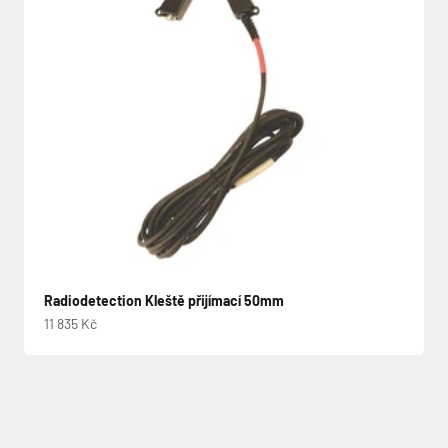
Radiodetection Kleště přijímací 50mm
Prodejní cena
11 835 Kč