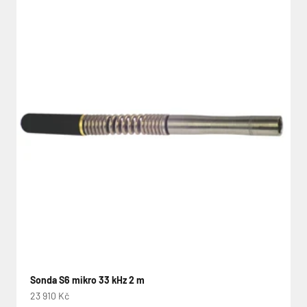
Sonda S6 mikro 33 kHz 2 m
Prodejní cena
23 910 Kč