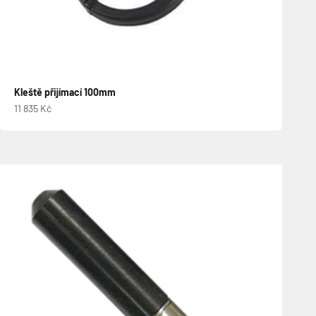
Kleště přijímací 100mm
Prodejní cena
11 835 Kč