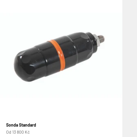
Sonda Standard
Prodejní cena
Od 13 800 Kč