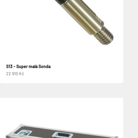
S13 - Super malá Sonda
Prodejní cena
22 910 Kč