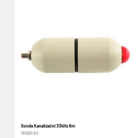
Sonda Kanalizační 33kHz 8m
Prodejní cena
19 600 Kč