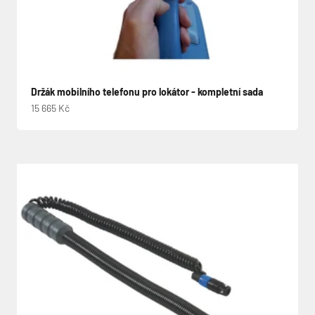
Držák mobilního telefonu pro lokátor - kompletní sada
Prodejní cena
15 665 Kč