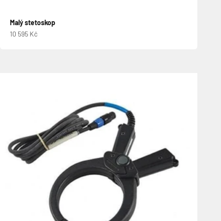
Malý stetoskop
Prodejní cena
10 595 Kč