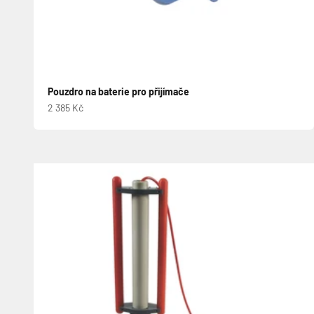
Pouzdro na baterie pro přijímače
Prodejní cena
2 385 Kč