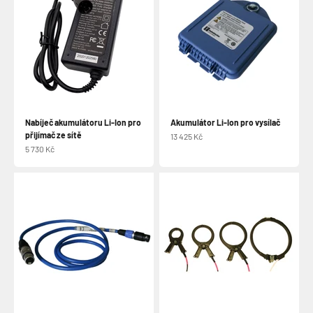
Nabíječ akumulátoru Li-Ion pro
Akumulátor Li-Ion pro vysílač
přijímač ze sítě
Prodejní cena
13 425 Kč
Prodejní cena
5 730 Kč