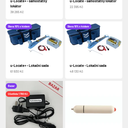
u-Locate+ - samostatný
u-Locate - samostatný lokátor
lokátor
Prodejní cena
22 395 Kč
Prodejní cena
38 265 Kč
Sleva 10% s kódem
Sleva 10% s kódem
u-Locate+ - Lokační sada
u-Locate - Lokační sada
Prodejní cena
Prodejní cena
61 930 Kč
48 130 Kč
Bazar
Ušetřete 1 700 Kč