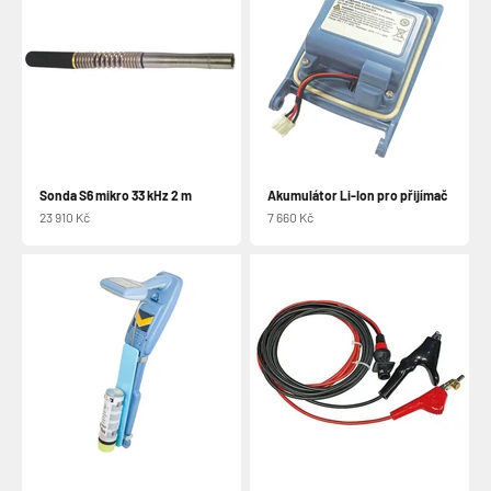
Sonda S6 mikro 33 kHz 2 m
Akumulátor Li-Ion pro přijímač
Prodejní cena
Prodejní cena
23 910 Kč
7 660 Kč