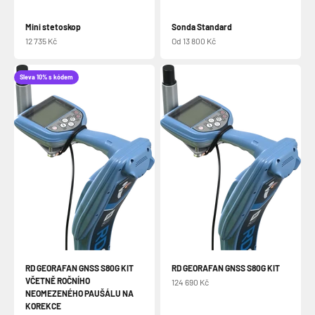
Mini stetoskop
Sonda Standard
Prodejní cena
Prodejní cena
12 735 Kč
Od 13 800 Kč
Sleva 10% s kódem
RD GEORAFAN GNSS S80G KIT
RD GEORAFAN GNSS S80G KIT
VČETNĚ ROČNÍHO
Prodejní cena
124 690 Kč
NEOMEZENÉHO PAUŠÁLU NA
KOREKCE