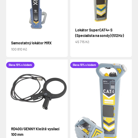
Lokátor SuperCAT4+ S
(Specialista na sondy) (512Hz)
Prodejní cena
45 715 Kč
Samostatný lokátor MRX
Prodejní cena
100 810 Kč
Sleva 10% s kódem
Sleva 10% s kódem
RD400/GENNY Kleště vysílací
100 mm