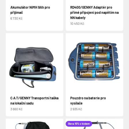
Akumulátor NiMH 9Ah pro
RD400/GENNY Adaptér pro
přijímač
přímé připojení pod napětím na
NN kabely
Prodejní cena
6 730 Kč
Prodejní cena
10 450 Kč
C.A.T/GENNY Transportní taška
Pouzdro na baterie pro
na lokační sadu
vysílače
Prodejní cena
Prodejní cena
3 660 Kč
2 935 Kč
Sleva 10% s kódem