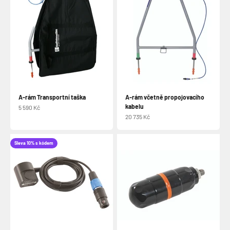
A-rám Transportní taška
A-rám včetně propojovacího
kabelu
Prodejní cena
5 590 Kč
Prodejní cena
20 735 Kč
Sleva 10% s kódem