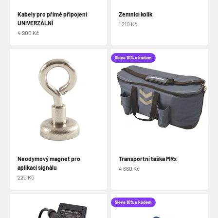
Kabely pro přímé připojení
Zemnicí kolík
UNIVERZÁLNÍ
Prodejní cena
1 210 Kč
Prodejní cena
4 900 Kč
Sleva 10% s kódem
Neodymový magnet pro
Transportní taška MRx
aplikaci signálu
Prodejní cena
4 660 Kč
Prodejní cena
220 Kč
Sleva 10% s kódem