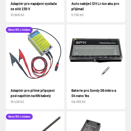
Adaptér pro napájení vysílače
Auto nabíječ 12V Li-Ion aku pro
ze sítě 230 V
přijímač
Prodejní cena
Prodejní cena
10 905 Kč
5 730 Kč
Sleva 10% s kódem
Adaptér pro přímé připojení
Baterie pro Sondy S6 mikro a
pod napětím na NN kabely
S4 nano 1ks
Prodejní cena
Prodejní cena
15 425 Kč
Od 255 Kč
Sleva 10% s kódem