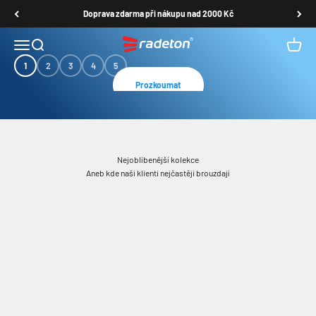
Přejít na obsah
Doprava zdarma při nákupu nad 2000 Kč
Radeton shop
Nabídka
Hledat
Košík
Prozkoumat
1
2
3
4
5
Nejoblíbenější kolekce
Aneb kde naši klienti nejčastěji brouzdají
Picote čisticí a frézovací stroje