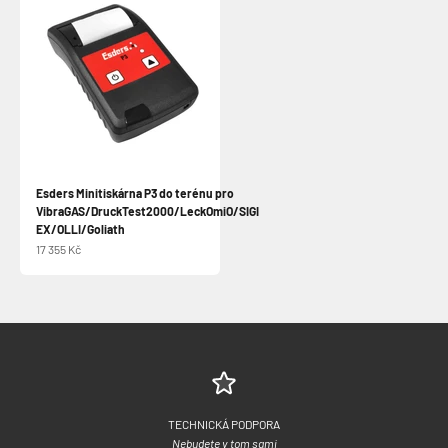
Esders Minitiskárna P3 do terénu pro
VibraGAS/DruckTest2000/LeckOmiO/SIGI
EX/OLLI/Goliath
Prodejní cena
17 355 Kč
TECHNICKÁ PODPORA
Nebudete v tom sami