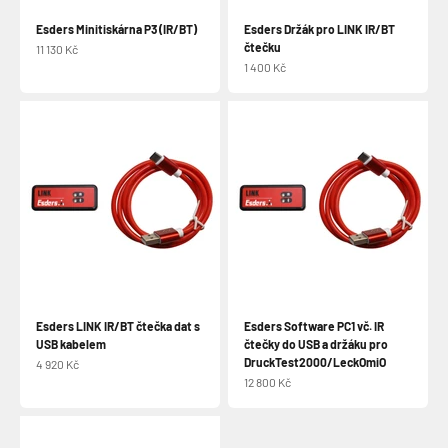
Esders Minitiskárna P3 (IR/BT)
Esders Držák pro LINK IR/BT
čtečku
Prodejní cena
11 130 Kč
Prodejní cena
1 400 Kč
Esders LINK IR/BT čtečka dat s
Esders Software PC1 vč. IR
USB kabelem
čtečky do USB a držáku pro
DruckTest2000/LeckOmiO
Prodejní cena
4 920 Kč
Prodejní cena
12 800 Kč