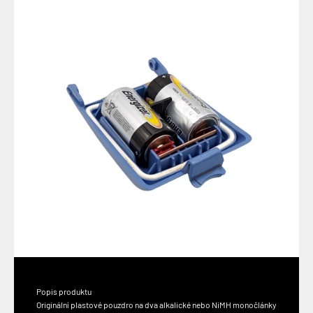
Popis produktu
Originální plastové pouzdro na dva alkalické nebo NiMH monočlánky