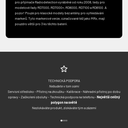
pro přijímače Radiodetection
vyráběné od roku 2008, tedy pro
modelové řady RD7000, RD7000+, RD8000, RD7100 a RD8100. A
pozor! Pouze pro klasické modely bez antény pro vyhledávání
markerů. Tyto markerové verze, označované též jako MRx, mají
pouzdro větší pro 3 ks těchto baterií.
TECHNICKÁ PODPORA
Nebudete v tom sami
Servisní středisko - Přístroj na zkoušku - Kalibrace - Náhradní přístroj po dobu
opravy - Zaškolení obsluhy - Technická podpora na telefonu -
Největší cvičný
polygon na světě
Nezískáváte produkt, získáváte tým a zázemí
Přejít na položku 1
Přejít na položku 2
Přejít na položku 3
Přejít na položku 4