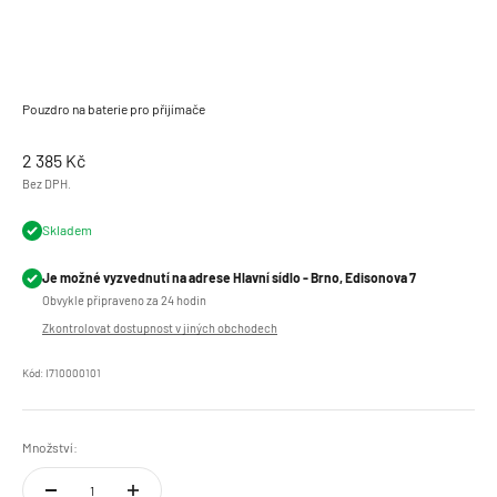
Pouzdro na baterie pro přijímače
Prodejní cena
2 385 Kč
Bez DPH.
Skladem
Je možné vyzvednutí na adrese Hlavní sídlo - Brno, Edisonova 7
Obvykle připraveno za 24 hodin
Zkontrolovat dostupnost v jiných obchodech
Kód: I710000101
Množství: