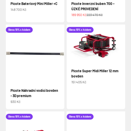
Picote Bateriový Mini Miller +C
Picote Inverzní buben 700 –
ÚZKÉ PROVEDENÍ
Prodejní cena
148 700 Kč
Prodejní cena
Běžná cena
189 950 Kč
223 470 Kč
Sleva 10% s kódem
Sleva 10% s kódem
Picote Super Midi Miller 12 mm
bovden
Prodejní cena
151 405 Kč
Picote Náhradní vodící bovden
- 3D premium
Prodejní cena
930 Kč
Sleva 10% s kódem
Sleva 10% s kódem