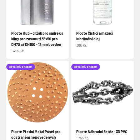
Picote Hub - držák pro smirek s
Picote Čistící a mazací
klíny pro zasunutí 35x50 pro
lubrikační olej
DN70 až DN100 - 12mm bovden
Prodejní cena
380 Kč
Prodejní cena
1 455 Kč
Sleva 10% s kódem
Sleva 10% s kódem
Picote Přední Metal Panel pro
Picote Náhradní řetěz - 3D PVC
odstranění nepovedených
Prodejní cena
1 755 Kč