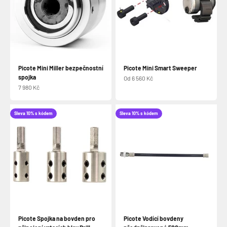
Picote Mini Miller bezpečnostní
Picote Mini Smart Sweeper
spojka
Prodejní cena
Od 6 560 Kč
Prodejní cena
7 980 Kč
Sleva 10% s kódem
Sleva 10% s kódem
Picote Spojka na bovden pro
Picote Vodící bovdeny