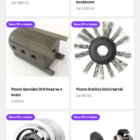
bovdenem
Prodejní cena
Od 1 980 Kč
Prodejní cena
Od 2 630 Kč
Sleva 10% s kódem
Sleva 10% s kódem
Picote Speciální Drill Head se 4
Picote Drátěný čistící kartáč
bodci
Prodejní cena
Od 605 Kč
Prodejní cena
2 105 Kč
Sleva 10% s kódem
Sleva 10% s kódem