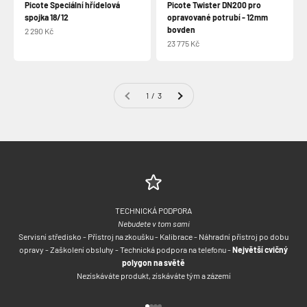
Picote Speciální hřídelová
Picote Twister DN200 pro
spojka 18/12
opravované potrubí - 12mm
bovden
Prodejní cena
2 290 Kč
Prodejní cena
23 775 Kč
1 / 3
TECHNICKÁ PODPORA
Nebudete v tom sami
Servisní středisko - Přístroj na zkoušku - Kalibrace - Náhradní přístroj po dobu
opravy - Zaškolení obsluhy - Technická podpora na telefonu -
Největší cvičný
polygon na světě
Nezískáváte produkt, získáváte tým a zázemí