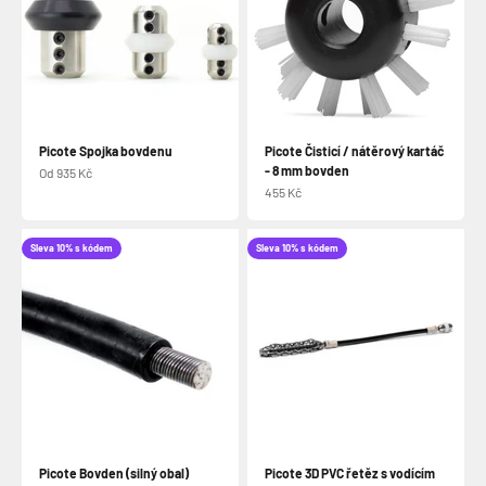
Picote Spojka bovdenu
Picote Čisticí / nátěrový kartáč
- 8 mm bovden
Prodejní cena
Od 935 Kč
Prodejní cena
455 Kč
Sleva 10% s kódem
Sleva 10% s kódem
Picote Bovden (silný obal)
Picote 3D PVC řetěz s vodícím