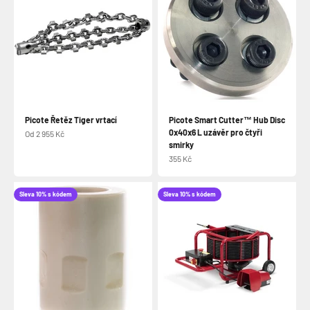
Picote Řetěz Tiger vrtací
Picote Smart Cutter™ Hub Disc
0x40x6 L uzávěr pro čtyři
Prodejní cena
Od 2 955 Kč
smirky
Prodejní cena
355 Kč
Sleva 10% s kódem
Sleva 10% s kódem