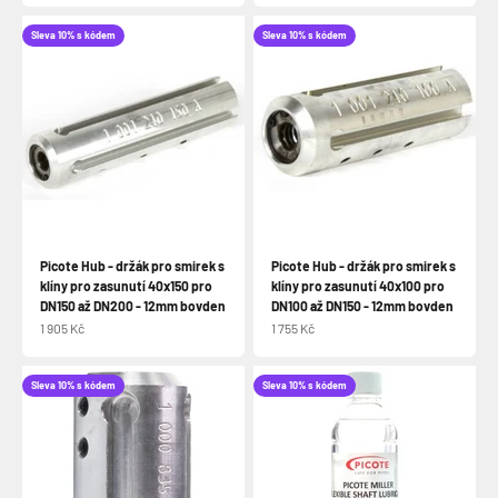
Sleva 10% s kódem
Sleva 10% s kódem
Picote Hub - držák pro smirek s
Picote Hub - držák pro smirek s
klíny pro zasunutí 40x150 pro
klíny pro zasunutí 40x100 pro
DN150 až DN200 - 12mm bovden
DN100 až DN150 - 12mm bovden
Prodejní cena
Prodejní cena
1 905 Kč
1 755 Kč
Sleva 10% s kódem
Sleva 10% s kódem