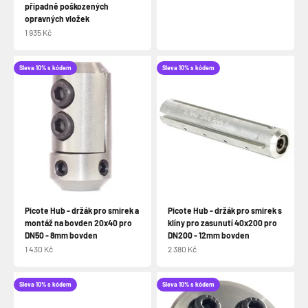
případně poškozených
opravných vložek
Prodejní cena
1 935 Kč
Sleva 10% s kódem
Sleva 10% s kódem
Picote Hub - držák pro smirek a
Picote Hub - držák pro smirek s
montáž na bovden 20x40 pro
klíny pro zasunutí 40x200 pro
DN50 - 8mm bovden
DN200 - 12mm bovden
Prodejní cena
Prodejní cena
1 430 Kč
2 380 Kč
Sleva 10% s kódem
Sleva 10% s kódem