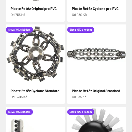
Picote Řetěz Original pro PVC
Picote Řetěz Cyclone pro PVC
Prodejní cena
Prodejní cena
Od 755 Kč
Od 980 Kč
Sleva 10% s kódem
Sleva 10% s kódem
Picote Řetěz Cyclone Standard
Picote Řetěz Original Standard
Prodejní cena
Prodejní cena
Od 1 305 Kč
Od 935 Kč
Sleva 10% s kódem
Sleva 10% s kódem