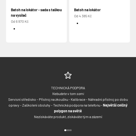
Batoh na lokátor - sada s taškou
Batoh na lokátor
na vysílač
Prodejní cena
Od 4 385 Kč
Prodejní cena
Od 6 970 Kč
Barva
Žluto-modrý
Barva
Žlutá a modrá
Oranžová
Oranžová
TECHNICKÁ PODPORA
Nebudete v tom sami
Servisní středisko - Přístroj na zkoušku - Kalibrace - Náhradní přístroj po dobu
opravy - Zaškolení obsluhy - Technická podpora na telefonu -
Největší cvičný
polygon na světě
Nezískáváte produkt, získáváte tým a zázemí
Přejít na položku 1
Přejít na položku 2
Přejít na položku 3
Přejít na položku 4