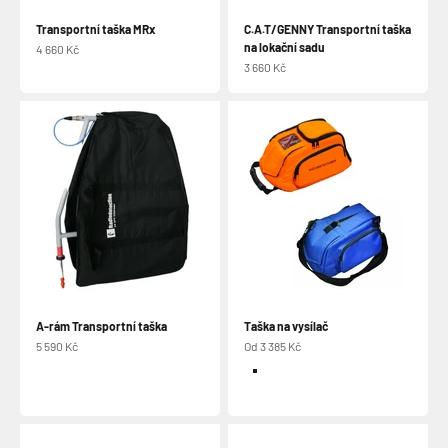
Transportní taška MRx
C.A.T/GENNY Transportní taška
na lokační sadu
Prodejní cena
4 660 Kč
Prodejní cena
3 660 Kč
A-rám Transportní taška
Taška na vysílač
Prodejní cena
Prodejní cena
5 590 Kč
Od 3 385 Kč
Barva
Oranžová
Modrá