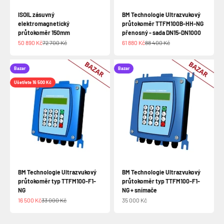
ISOIL zásuvný
BM Technologie Ultrazvukový
elektromagnetický
průtokoměr TTFM100B-HH-NG
průtokoměr 150mm
přenosný - sada DN15-DN1000
Prodejní cena
Běžná cena
Prodejní cena
Běžná cena
50 890 Kč
72 700 Kč
61 880 Kč
88 400 Kč
Bazar
Bazar
Ušetřete 16 500 Kč
BM Technologie Ultrazvukový
BM Technologie Ultrazvukový
průtokoměr typ TTFM100-F1-
průtokoměr typ TTFM100-F1-
NG
NG + snímače
Prodejní cena
Běžná cena
Prodejní cena
16 500 Kč
33 000 Kč
35 000 Kč