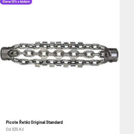
Sleva 10% s kódem
Picote Řetěz Original Standard
Prodejní cena
Od 935 Kč