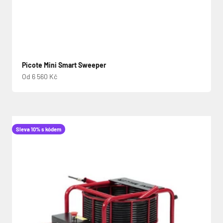
Picote Mini Smart Sweeper
Prodejní cena
Od 6 560 Kč
Sleva 10% s kódem