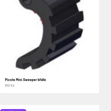
Picote Mini Sweeper křídlo
Prodejní cena
810 Kč