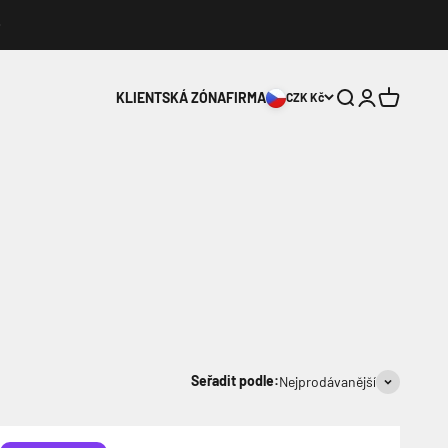
Hledat
Přihlášení
Košík
KLIENTSKÁ ZÓNA
FIRMA
CZK Kč
Seřadit podle:
Nejprodávanější