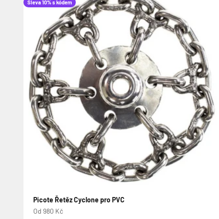
Sleva 10% s kódem
Picote Řetěz Cyclone pro PVC
Prodejní cena
Od 980 Kč