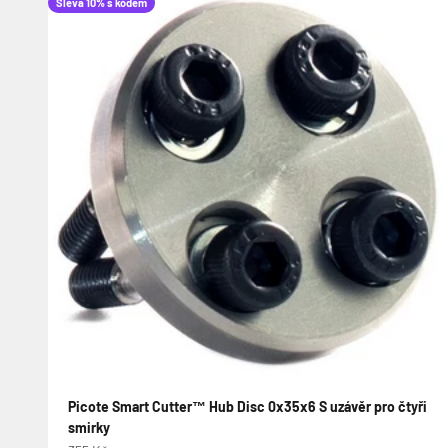
Sleva 10% s kódem
Picote Smart Cutter™ Hub Disc 0x35x6 S uzávěr pro čtyři
smirky