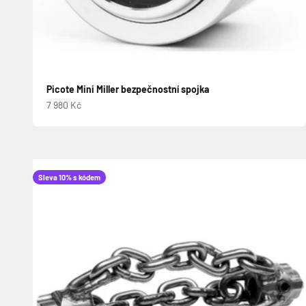
Picote Mini Miller bezpečnostní spojka
Prodejní cena
7 980 Kč
Sleva 10% s kódem