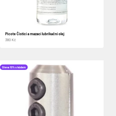
Picote Čistící a mazací lubrikační olej
Prodejní cena
380 Kč
Sleva 10% s kódem