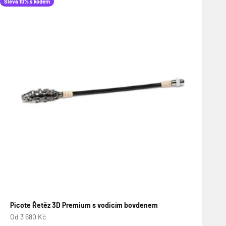
Sleva 10% s kódem
Picote Řetěz 3D Premium s vodicím bovdenem
Prodejní cena
Od 3 680 Kč