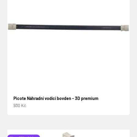
Picote Náhradní vodící bovden - 3D premium
Prodejní cena
930 Kč