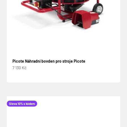
Picote Náhradní bovden pro stroje Picote
Prodejní cena
7 130 Kč
Sleva 10% s kódem