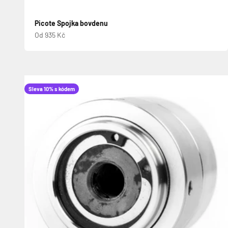
Picote Spojka bovdenu
Prodejní cena
Od 935 Kč
Sleva 10% s kódem