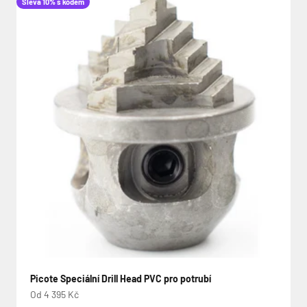
Sleva 10% s kódem
Picote Speciální Drill Head PVC pro potrubí
Prodejní cena
Od 4 395 Kč