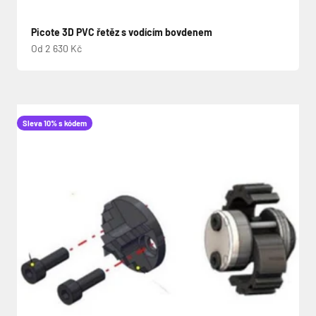
Picote 3D PVC řetěz s vodícím bovdenem
Prodejní cena
Od 2 630 Kč
Sleva 10% s kódem