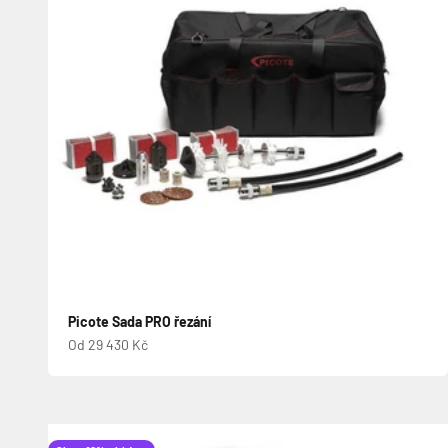
Picote Sada PRO řezání
Prodejní cena
Od 29 430 Kč