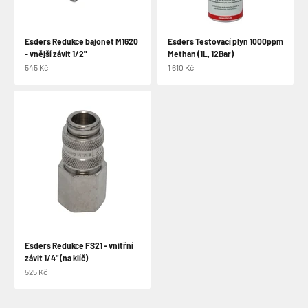
Esders Redukce bajonet M1620
Esders Testovací plyn 1000ppm
- vnější závit 1/2"
Methan (1L, 12Bar)
Prodejní cena
Prodejní cena
545 Kč
1 610 Kč
Esders Redukce FS21 - vnitřní
závit 1/4" (na klíč)
Prodejní cena
525 Kč