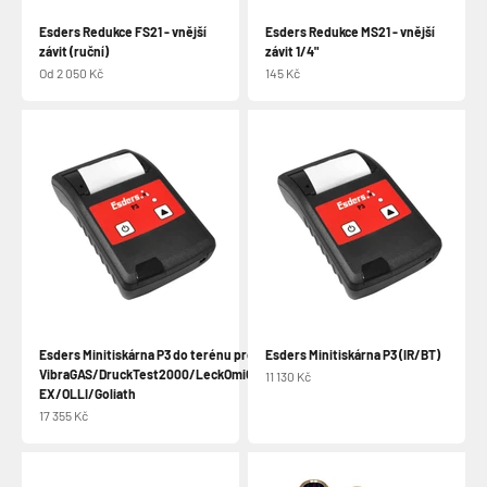
Esders Redukce FS21 - vnější
Esders Redukce MS21 - vnější
závit (ruční)
závit 1/4"
Prodejní cena
Prodejní cena
Od 2 050 Kč
145 Kč
Esders Minitiskárna P3 do terénu pro
Esders Minitiskárna P3 (IR/BT)
VibraGAS/DruckTest2000/LeckOmiO/SIGI
Prodejní cena
11 130 Kč
EX/OLLI/Goliath
Prodejní cena
17 355 Kč