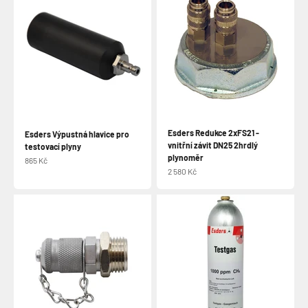
Esders Redukce 2xFS21 -
Esders Výpustná hlavice pro
vnitřní závit DN25 2hrdlý
testovací plyny
plynoměr
Prodejní cena
865 Kč
Prodejní cena
2 580 Kč