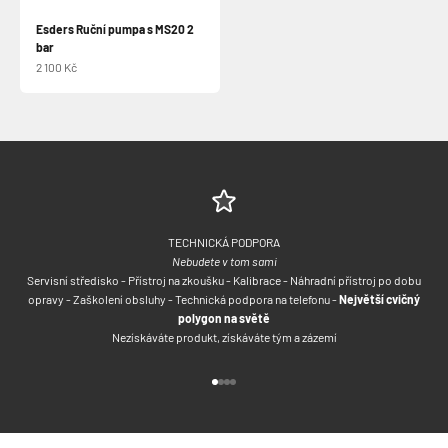
Esders Ruční pumpa s MS20 2
bar
Prodejní cena
2 100 Kč
TECHNICKÁ PODPORA
Nebudete v tom sami
Servisní středisko - Přístroj na zkoušku - Kalibrace - Náhradní přístroj po dobu
opravy - Zaškolení obsluhy - Technická podpora na telefonu -
Největší cvičný
polygon na světě
Nezískáváte produkt, získáváte tým a zázemí
Přejít na položku 1
Přejít na položku 2
Přejít na položku 3
Přejít na položku 4