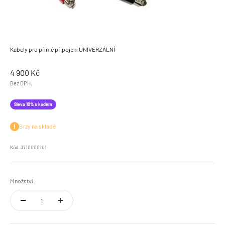
Kabely pro přímé připojení UNIVERZÁLNÍ
Prodejní cena
4 900 Kč
Bez DPH.
Sleva 10% s kódem
Brzy na skladě
Kód: 3710000101
Množství: