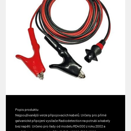
Popis produktu
Nejpoužívanější verze připojovacích kabelů. Určeny pro přímé
galvanické připojení vysílače Radiodetection na potrubí a kabely
bez napětí.
Určeno pro řady od modelu RD4000 z roku 2002 a