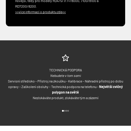
novější, tedy pro modely RD4/5/7/7+/8000, 7100/8100 a
RD7200/8200.
>>více informací o produktu zde<<
TECHNICKÁ PODPORA
Nebudete v tom sami
Servisní středisko - Přístroj na zkoušku - Kalibrace - Náhradní přístroj po dobu
opravy - Zaškolení obsluhy - Technická podpora na telefonu -
Největší cvičný
polygon na světě
Nezískáváte produkt, získáváte tým a zázemí
Přejít na položku 1
Přejít na položku 2
Přejít na položku 3
Přejít na položku 4