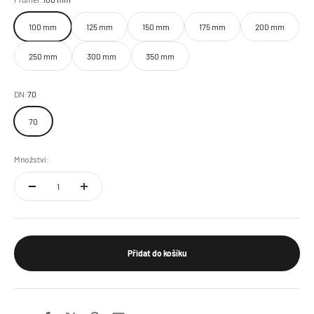
100 mm
125 mm
150 mm
175 mm
200 mm
250 mm
300 mm
350 mm
DN:
70
70
Množství:
Přidat do košíku