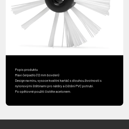
Popis produktu
Maxi čerpadlo (12 mm bovden)
Design na míru, vysoce kvalitní kartáč s dlouhou životností s
nylonovými štětinami pro nátěry a čištění PVC potrubí.
Po opětovné použití čistěte acetonem.