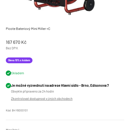
Picote Bateriový Mini Miller +C
Prodejní cena
167 670 Kč
Bez DPH.
Sleva 10% s kódem
Skladem
Je možné vyzvednutí na adrese Hlavní sídlo - Brno, Edisonova 7
Obvykle připraveno za 24 hodin
Zkontrolovat dostupnost v jiných obchodech
Kód: B4Y6000101
Množství: