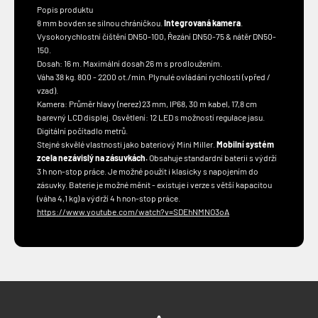
Popis produktu
8 mm bovden se silnou chráničkou.
Integrovaná kamera
.
Vysokorychlostní čištění DN50-100, Řezání DN50-75 &
nátěr
DN50-
150.
Dosah: 16 m. Maximální dosah 26 m s prodloužením.
Váha 38 kg. 800 - 2200 ot./min. Plynulé ovládání rychlosti (vpřed /
vzad).
Kamera: Průměr hlavy (nerez) 23 mm, IP68, 30 m kabel, 17,8 cm
barevný LCD displej. Osvětlení: 12 LED s možností regulace jasu.
Digitální počítadlo metrů.
Stejné skvělé vlastnosti jako bateriový Mini Miller.
Mobilní systém
zcela nezávislý na zásuvkách.
Obsahuje standardní baterii s výdrží
3 h non-stop práce. Je možné použít i klasicky s napojením do
zásuvky. Baterie je možné měnit - existuje i verze s větší kapacitou
(váha 4,1 kg) a výdrží 4 h non-stop práce.
https://www.youtube.com/watch?
v=SDEhNMNO3oA