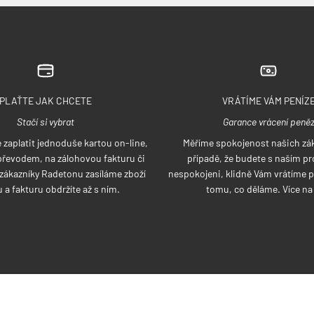
PLAŤTE JAK CHCETE
VRÁTÍME VÁM PENÍZ
Stačí si vybrat
Garance vrácení peně
zaplatit jednoduše kartou on-line,
Měříme spokojenost našich zák
řevodem, na zálohovou fakturu či
případě, že budete s naším p
í zákazníky Radetonu zasíláme zboží
nespokojeni, klidně Vám vrátíme p
 a fakturu obdržíte až s ním.
tomu, co děláme. Více n