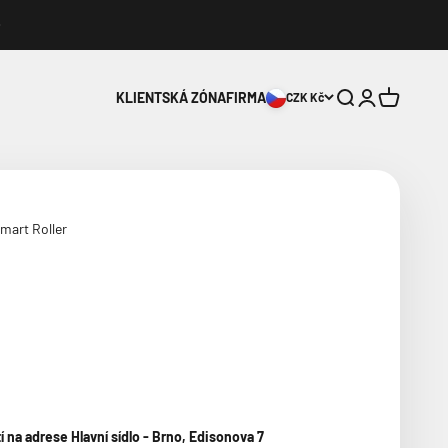
Hledat
Přihlášení
Košík
KLIENTSKÁ ZÓNA
FIRMA
CZK Kč
Smart Roller
na adrese Hlavní sídlo - Brno, Edisonova 7