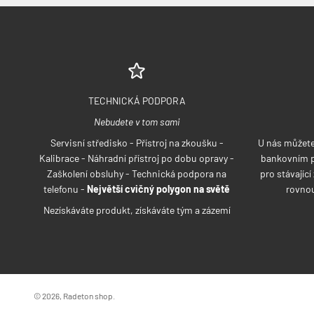
TECHNICKÁ PODPORA
Nebudete v tom sami
Servisní středisko - Přístroj na zkoušku -
U nás můžete 
Kalibrace - Náhradní přístroj po dobu opravy -
bankovním p
Zaškolení obsluhy - Technická podpora na
pro stávajíc
telefonu -
Největší cvičný polygon na světě
rovnou
Nezískáváte produkt, získáváte tým a zázemí
© 2026, Radeton shop.