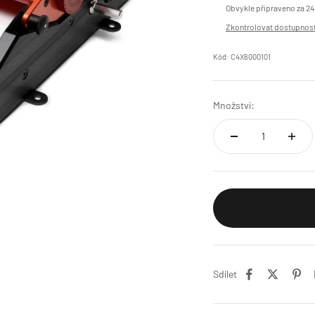
Obvykle připraveno za 24
Zkontrolovat dostupnost
Kód: C4X6000101
Množství:
Sdílet