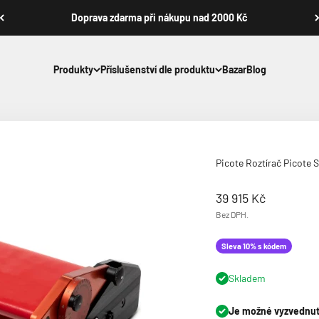
Doprava zdarma při nákupu nad 2000 Kč
Produkty
Příslušenství dle produktu
Bazar
Blog
Picote Roztírač Picote 
Prodejní cena
39 915 Kč
Bez DPH.
Sleva 10% s kódem
Skladem
Je možné vyzvednutí 