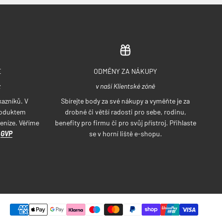
E
ODMĚNY ZA NÁKUPY
z
v naší Klientské zóně
azníků. V
Sbírejte body za své nákupy a vyměňte je za
roduktem
drobné či větší radosti pro sebe, rodinu,
eníze. Věříme
benefity pro firmu či pro svůj přístroj. Přihlaste
a
GVP
se v horní liště e-shopu.