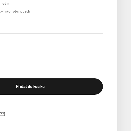
 hodin
 v jiných obchodech
Přidat do košíku