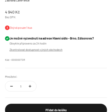
Zábrana CareFence
Prodejní cena
4 940 Kč
Bez DPH.
Zbývá pouze 1 kus
Je možné vyzvednutí na adrese Hlavní sídlo - Brno, Edisonova 7
Obvykle připraveno za 24 hodin
Zkontrolovat dostupnost v jiných obchodech
Kód: ~000000T0R
Množství:
Přidat do košíku