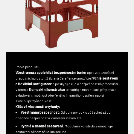
Popis produktu
Všestranná a spolehlivá bezpečnostní bariéra
pro zabezpečení
pracovních prostor. Zábrana CareFence umožňuje
rychlé sestavení
a flexibilní konfigurace
a poskytuje klid a bezpečnost na pracovišti
v terénu.
Kompaktní konstrukce
usnadňuje manipulaci, přepravu a
skladování, možnost otevřeného lineárního rozšíření nabízí
skvělou přizpůsobivost.
Klíčové vlastnosti a výhody:
Všestranná bezpečnost
: Od ochrany poklopů šachet až po
obecnou bezpečnost a vymezení staveniště.
Rychlé a snadné sestavení
: Modulární konstrukce umožňuje
sestavení během několika sekund.