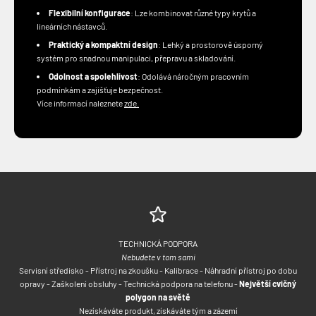
Flexibilní konfigurace
: Lze kombinovat různé typy krytů a
lineárních nástavců.
Praktický a kompaktní design
: Lehký a prostorově úsporný
systém pro snadnou manipulaci, přepravu a skladování.
Odolnost a spolehlivost
: Odolává náročným pracovním
podmínkám a zajišťuje bezpečnost.
Více informací naleznete
zde.
TECHNICKÁ PODPORA
Nebudete v tom sami
Servisní středisko - Přístroj na zkoušku - Kalibrace - Náhradní přístroj po dobu
opravy - Zaškolení obsluhy - Technická podpora na telefonu -
Největší cvičný
polygon na světě
Nezískáváte produkt, získáváte tým a zázemí