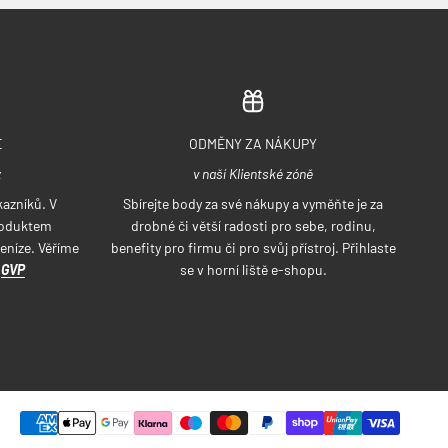
E
ODMĚNY ZA NÁKUPY
z
v naší Klientské zóně
azníků. V
Sbírejte body za své nákupy a vyměňte je za
roduktem
drobné či větší radosti pro sebe, rodinu,
eníze. Věříme
benefity pro firmu či pro svůj přístroj. Přihlaste
a
GVP
se v horní liště e-shopu.