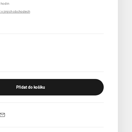
 hodin
 v jiných obchodech
Přidat do košíku