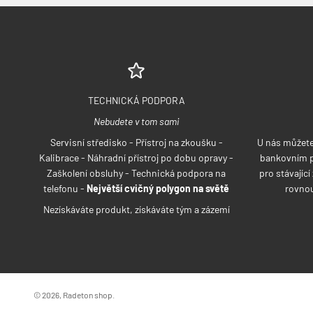
TECHNICKÁ PODPORA
Nebudete v tom sami
Servisní středisko - Přístroj na zkoušku -
U nás můžete 
Kalibrace - Náhradní přístroj po dobu opravy -
bankovním p
Zaškolení obsluhy - Technická podpora na
pro stávajíc
telefonu -
Největší cvičný polygon na světě
rovnou
Nezískáváte produkt, získáváte tým a zázemí
© 2026, Radeton shop.