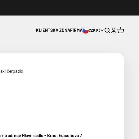
Hledat
Přihlášení
Košík
KLIENTSKÁ ZÓNA
FIRMA
CZK Kč
axi čerpadlo
na adrese Hlavní sídlo - Brno, Edisonova 7