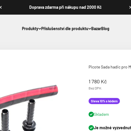
Doprava zdarma při nákupu nad 2000 Kč
Produkty
Příslušenství dle produktu
Bazar
Blog
Picote Sada hadic pro M
Prodejní cena
1 780 Kč
Bez DPH.
Sleva 10% s kódem
Skladem
Je možné vyzvednutí 