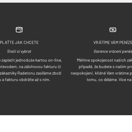
PLAŤTE JAK CHCETE
VRÁTÍME VÁM PENÍZ
Stačí si vybrat
Garance vrácení peně
zaplatit jednoduše kartou on-line,
Měříme spokojenost našich zák
řevodem, na zálohovou fakturu či
případě, že budete s naším p
í zákazníky Radetonu zasíláme zboží
nespokojeni, klidně Vám vrátíme p
 a fakturu obdržíte až s ním.
tomu, co děláme. Více n