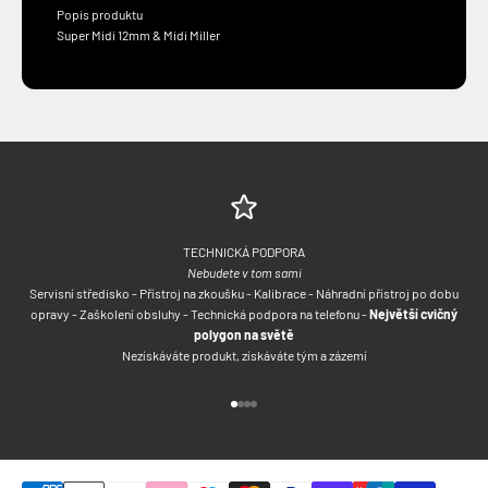
Popis produktu
Super Midi 12mm & Midi Miller
TECHNICKÁ PODPORA
Nebudete v tom sami
Servisní středisko - Přístroj na zkoušku - Kalibrace - Náhradní přístroj po dobu
opravy - Zaškolení obsluhy - Technická podpora na telefonu -
Největší cvičný
polygon na světě
Nezískáváte produkt, získáváte tým a zázemí
Přejít na položku 1
Přejít na položku 2
Přejít na položku 3
Přejít na položku 4