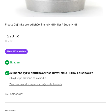
Picote Objímka pro odlehčení tahu Midi Miller / Super Midi
Prodejní cena
1 220 Kč
Bez DPH.
Sleva 10% s kódem
Skladem
Je možné vyzvednutí na adrese Hlavní sídlo - Brno, Edisonova 7
Obvykle připraveno za 24 hodin
Zkontrolovat dostupnost v jiných obchodech
Kód: Q727000101
Množství: