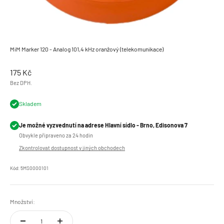
MiM Marker 120 - Analog 101,4 kHz oranžový (telekomunikace)
Prodejní cena
175 Kč
Bez DPH.
Skladem
Je možné vyzvednutí na adrese Hlavní sídlo - Brno, Edisonova 7
Obvykle připraveno za 24 hodin
Zkontrolovat dostupnost v jiných obchodech
Kód: 5MS0000101
Množství: