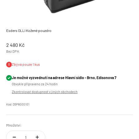
Esders OLLI Kožené pouzdro
Prodejní cena
2 480 Kč
Bez DPH.
Zbývá pouze 1 kus
Je možné vyzvednutí na adrese Hlavní sídlo - Brno, Edisonova 7
Obvykle připraveno za 24 hodin
Zkontrolovat dostupnost v jiných obchodech
Kód: D5P8000101
Množství: