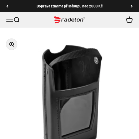
Přejít na obsah
Doprava zdarma při nákupu nad 2000 Kč
Radeton shop
Nabídka
Hledat
Košík
Přiblížit