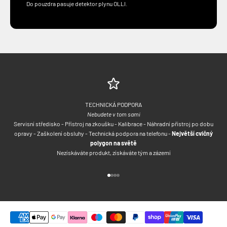
Do pouzdra pasuje detektor plynu OLLI.
TECHNICKÁ PODPORA
Nebudete v tom sami
Servisní středisko - Přístroj na zkoušku - Kalibrace - Náhradní přístroj po dobu
opravy - Zaškolení obsluhy - Technická podpora na telefonu -
Největší cvičný
polygon na světě
Nezískáváte produkt, získáváte tým a zázemí
Přejít na položku 1
Přejít na položku 2
Přejít na položku 3
Přejít na položku 4