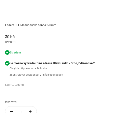
Esders OLLI Jednoduchá sonda 150 mm
Prodejní cena
30 Kč
Bez DPH.
Skladem
Je možné vyzvednutí na adrese Hlavní sídlo - Brno, Edisonova 7
Obvykle připraveno za 24 hodin
Zkontrolovat dostupnost v jiných obchodech
Kód: 1404000101
Množství: