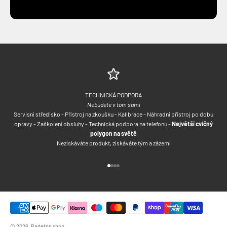
TECHNICKÁ PODPORA
Nebudete v tom sami
Servisní středisko - Přístroj na zkoušku - Kalibrace - Náhradní přístroj po dobu
opravy - Zaškolení obsluhy - Technická podpora na telefonu -
Největší cvičný
polygon na světě
Nezískáváte produkt, získáváte tým a zázemí
Přejít na položku 1
Přejít na položku 2
Přejít na položku 3
Přejít na položku 4
© 2026, Radeton shop.