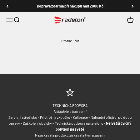
Přejít na obsah
Doprava zdarma při nákupu nad 2000 Kč
Radeton shop
Nabídka
Hledat
Košík
Profile Edit
TECHNICKÁ PODPORA
Nebudete v tom sami
Servisní středisko - Přístroj na zkoušku - Kalibrace - Náhradní přístroj po dobu
opravy - Zaškolení obsluhy - Technická podpora na telefonu -
Největší cvičný
polygon na světě
Nezískáváte produkt, získáváte tým a zázemí