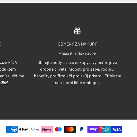
E
ODMĚNY ZA NÁKUPY
z
v naší Klientské zóně
azníků. V
Sbírejte body za své nákupy a vyměňte je za
roduktem
drobné či větší radosti pro sebe, rodinu,
eníze. Věříme
benefity pro firmu či pro svůj přístroj. Přihlaste
a
GVP
se v horní liště e-shopu.