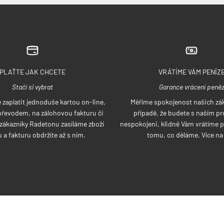
PLAŤTE JAK CHCETE
VRÁTÍME VÁM PENÍZ
Stačí si vybrat
Garance vrácení peně
zaplatit jednoduše kartou on-line,
Měříme spokojenost našich zák
řevodem, na zálohovou fakturu či
případě, že budete s naším p
í zákazníky Radetonu zasíláme zboží
nespokojeni, klidně Vám vrátíme p
 a fakturu obdržíte až s ním.
tomu, co děláme. Více n