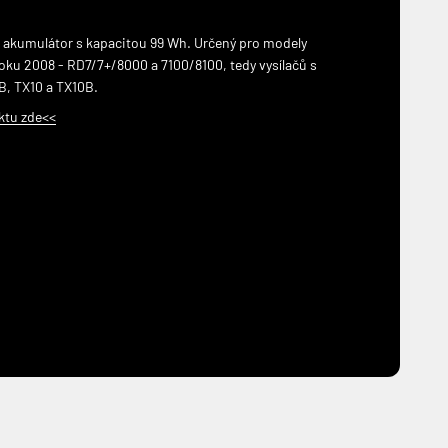
n akumulátor s kapacitou 99 Wh.
Určený pro modely
oku 2008 - RD7/7+/8000 a 7100/8100, tedy vysílačů s
B, TX10 a TX10B.
ktu zde<<