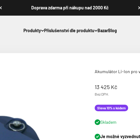
Doprava zdarma při nákupu nad 2000 Kč
Produkty
Příslušenství dle produktu
Bazar
Blog
Akumulátor Li-Ion pro v
Prodejní cena
13 425 Kč
Bez DPH.
Sleva 10% s kódem
Skladem
Je možné vyzvednutí 