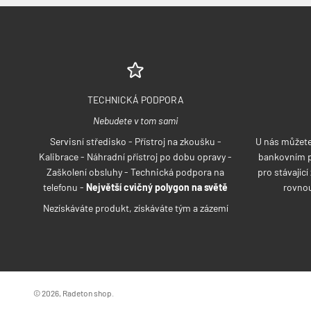
TECHNICKÁ PODPORA
Nebudete v tom sami
Servisní středisko - Přístroj na zkoušku -
U nás můžete 
Kalibrace - Náhradní přístroj po dobu opravy -
bankovním p
Zaškolení obsluhy - Technická podpora na
pro stávajíc
telefonu -
Největší cvičný polygon na světě
rovnou
Nezískáváte produkt, získáváte tým a zázemí
© 2026, Radeton shop.