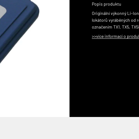
Popis produktu
Originální výkonný Li-Io
lokátorů vyráběných od r
označením TX1, TX5, TX5
>>více informací o produ