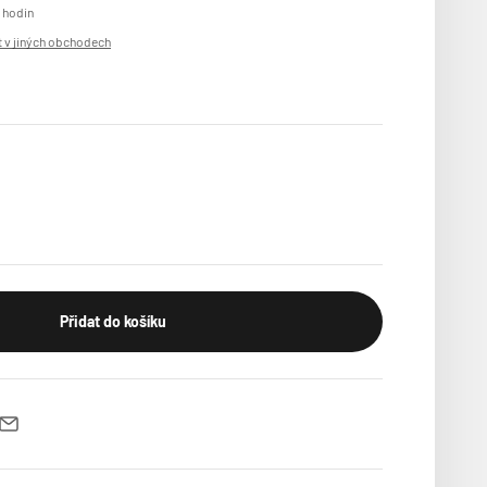
 hodin
 v jiných obchodech
Přidat do košíku