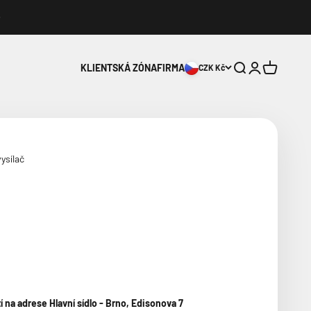
Hledat
Přihlášení
Košík
KLIENTSKÁ ZÓNA
FIRMA
CZK Kč
ysílač
na adrese Hlavní sídlo - Brno, Edisonova 7